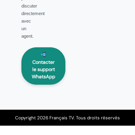
discuter
directement
avec
un
agent.
Contacter
le support
WhatsApp
Copyright 2026 Français TV. Tous droits réservés