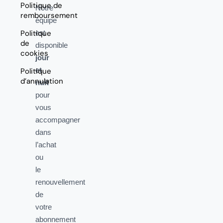
Politique de
Notre
remboursement
équipe
Politique
est
de
disponible
cookies
jour
et
Politique
d’annulation
nuit
pour
vous
accompagner
dans
l’achat
ou
le
renouvellement
de
votre
abonnement