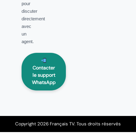
pour
discuter
directement
avec
un
agent.
Contacter
le support
WhatsApp
Copyright 2026 Français TV. Tous droits réservés