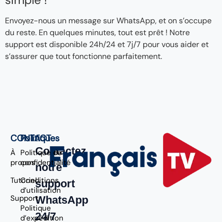
Envoyez-nous un message sur WhatsApp, et on s’occupe
du reste. En quelques minutes, tout est prêt ! Notre
support est disponible 24h/24 et 7j/7 pour vous aider et
s’assurer que tout fonctionne parfaitement.
CONTACT
Politiques
Contactez
À
Politique de
propos
confidentialité
notre
Tutoriel
Conditions
support
d’utilisation
Support
WhatsApp
Politique
24/7
d’expédition