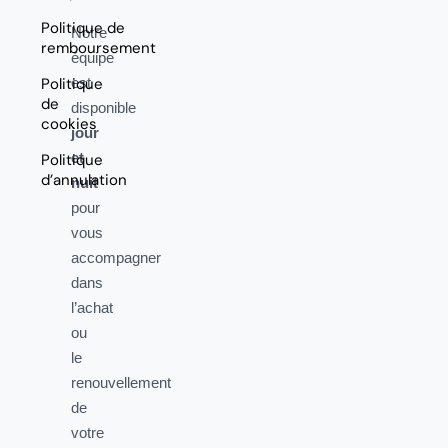
Politique de
Notre
remboursement
équipe
Politique
est
de
disponible
cookies
jour
et
Politique
d’annulation
nuit
pour
vous
accompagner
dans
l’achat
ou
le
renouvellement
de
votre