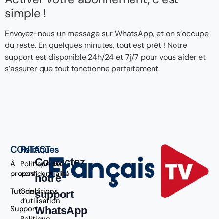
simple !
Envoyez-nous un message sur WhatsApp, et on s’occupe
du reste. En quelques minutes, tout est prêt ! Notre
support est disponible 24h/24 et 7j/7 pour vous aider et
s’assurer que tout fonctionne parfaitement.
CONTACT
Politiques
Contactez
À
Politique de
propos
confidentialité
notre
Tutoriel
Conditions
support
d’utilisation
Support
WhatsApp
Politique