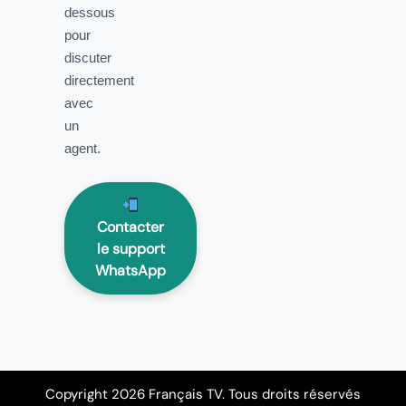
dessous
pour
discuter
directement
avec
un
agent.
Contacter
le support
WhatsApp
Copyright 2026 Français TV. Tous droits réservés