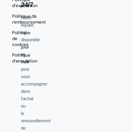
24/7
d’expédition
Politique de
Notre
remboursement
équipe
Politique
est
de
disponible
cookies
jour
et
Politique
d’annulation
nuit
pour
vous
accompagner
dans
l’achat
ou
le
renouvellement
de