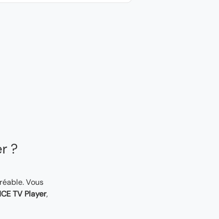
er ?
gréable. Vous
CE TV Player
,