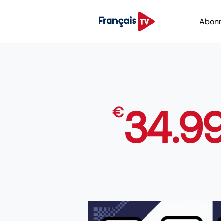
Abon
34.9
€