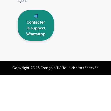
agent.
Contacter
le support
WhatsApp
Copyright 2026 Français TV. Tous droits réservés