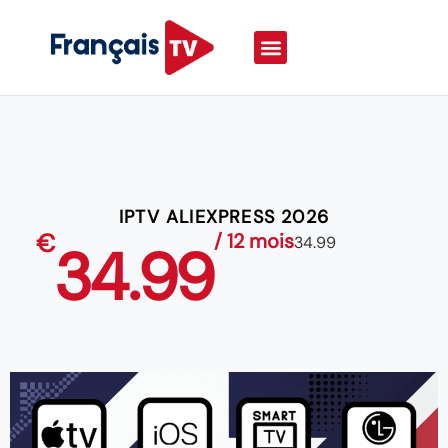
IPTV ALIEXPRESS 2026
€
/ 12 mois
34.99
34.99