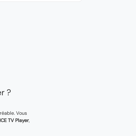
er ?
gréable. Vous
CE TV Player
,