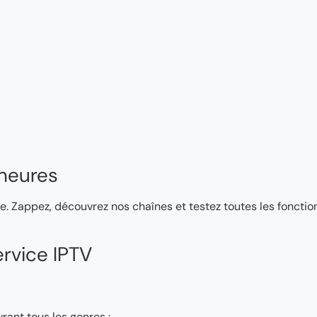
heures
e. Zappez, découvrez nos chaînes et testez toutes les fonction
rvice IPTV
rant tous les genres :