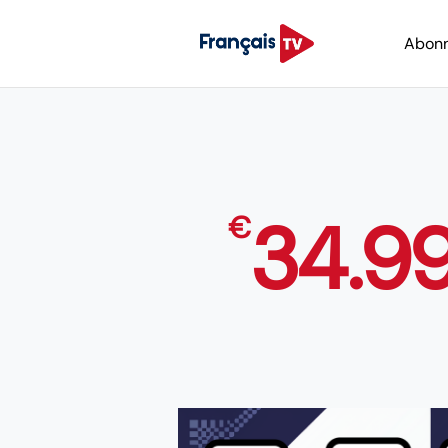
Abon
34.9
€