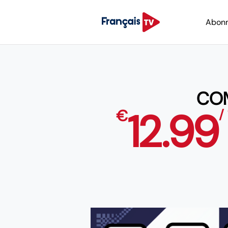
Abon
COM
12.99
€
/