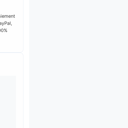
aiement
ayPal,
100%