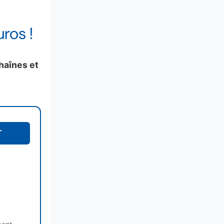
ros !
chaînes et
T