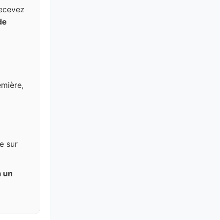
recevez
de
emière,
e sur
à un