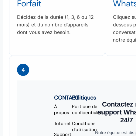
Forfait
What
Décidez de la durée (1, 3, 6 ou 12
Cliquez su
mois) et du nombre d’appareils
dessous p
dont vous avez besoin.
conversa
notre équ
4
CONTACT
Politiques
Contactez 
À
Politique de
support Wh
propos
confidentialité
24/7
Tutoriel
Conditions
d’utilisation
Notre équipe est dis
Support