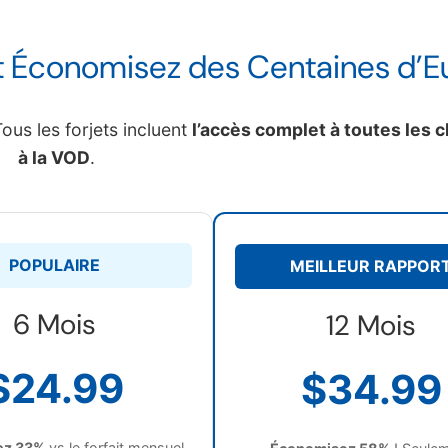
et Économisez des Centaines d’Eu
us les forjets incluent
l’accès complet à toutes les 
à la VOD
.
POPULAIRE
MEILLEUR RAPPOR
6 Mois
12 Mois
$24.99
$34.99
ez 33%
vs le forfait mensuel