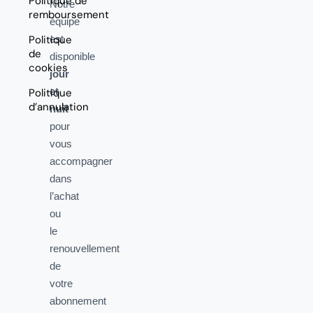
Politique de
Notre
remboursement
équipe
Politique
est
de
disponible
cookies
jour
et
Politique
d’annulation
nuit
pour
vous
accompagner
dans
l’achat
ou
le
renouvellement
de
votre
abonnement