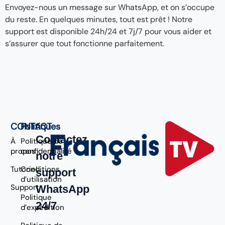
Envoyez-nous un message sur WhatsApp, et on s’occupe
du reste. En quelques minutes, tout est prêt ! Notre
support est disponible 24h/24 et 7j/7 pour vous aider et
s’assurer que tout fonctionne parfaitement.
CONTACT
Politiques
Contactez
À
Politique de
propos
confidentialité
notre
Tutoriel
Conditions
support
d’utilisation
Support
WhatsApp
Politique
24/7
d’expédition