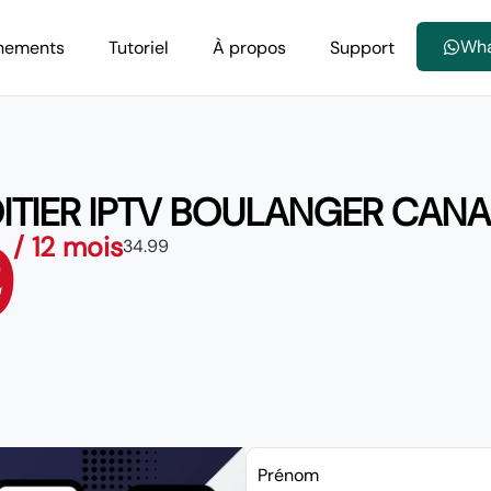
Wh
nements
Tutoriel
À propos
Support
ITIER IPTV BOULANGER CAN
9
/ 12 mois
34.99
Prénom