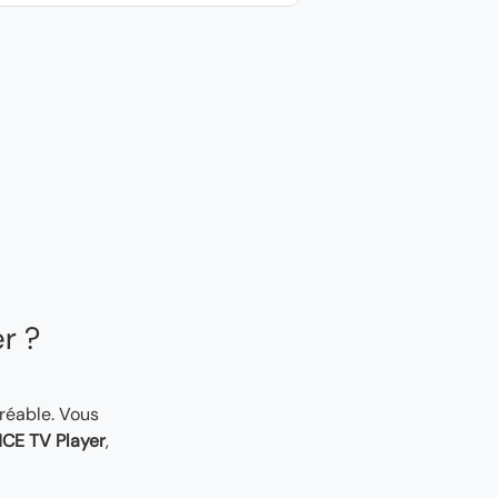
er ?
gréable. Vous
CE TV Player
,