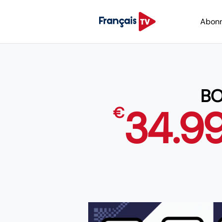
Abon
BO
34.9
€