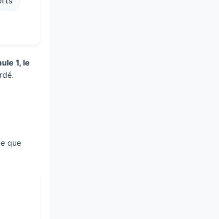
rts
ule 1, le
rdé.
ce que