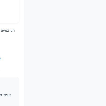
 avez un
s
.
er tout