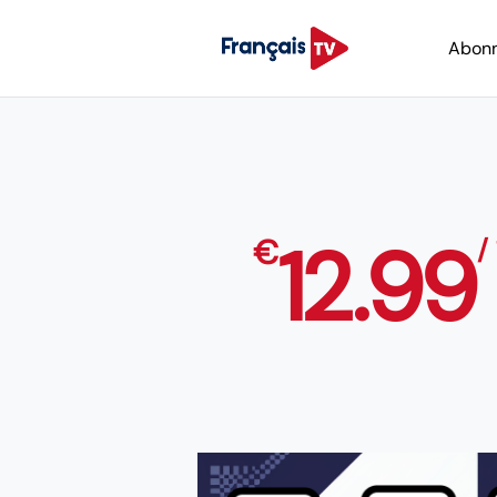
Abon
12.99
€
/