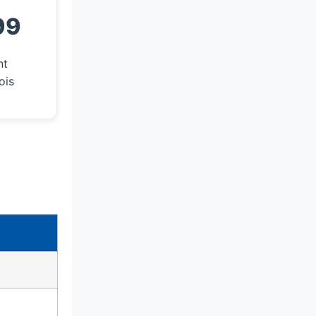
99
nt
ois