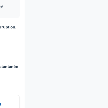
té.
erruption
.
nstantanée
s