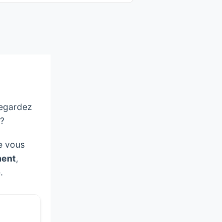
regardez
 ?
e vous
ment
,
.