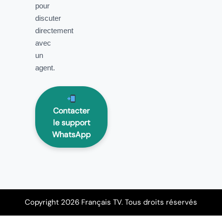
pour
discuter
directement
avec
un
agent.
Contacter
le support
WhatsApp
Copyright 2026 Français TV. Tous droits réservés