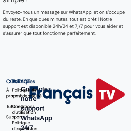
Envoyez-nous un message sur WhatsApp, et on s’occupe
du reste. En quelques minutes, tout est prêt ! Notre
support est disponible 24h/24 et 7j/7 pour vous aider et
s’assurer que tout fonctionne parfaitement.
CONTACT
Politiques
Contactez
À
Politique de
propos
confidentialité
notre
Tutoriel
Conditions
support
d’utilisation
Support
WhatsApp
Politique
24/7
d’expédition