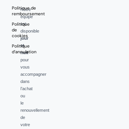
Politique de
Notre
remboursement
équipe
Politique
est
de
disponible
cookies
jour
et
Politique
d’annulation
nuit
pour
vous
accompagner
dans
l’achat
ou
le
renouvellement
de
votre