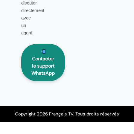
discuter
directement
avec
un
agent.
Contacter
le support
WhatsApp
Copyright 2026 Français TV. Tous droits réservés