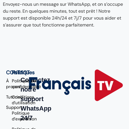
Envoyez-nous un message sur WhatsApp, et on s’occupe
du reste. En quelques minutes, tout est prêt ! Notre
support est disponible 24h/24 et 7j/7 pour vous aider et
s’assurer que tout fonctionne parfaitement.
CONTACT
Politiques
Contactez
À
Politique de
propos
confidentialité
notre
Tutoriel
Conditions
support
d’utilisation
Support
WhatsApp
Politique
24/7
d’expédition