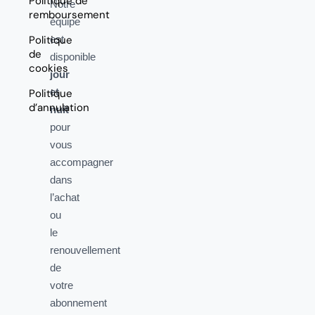
Politique de
Notre
remboursement
équipe
Politique
est
de
disponible
cookies
jour
et
Politique
d’annulation
nuit
pour
vous
accompagner
dans
l’achat
ou
le
renouvellement
de
votre
abonnement