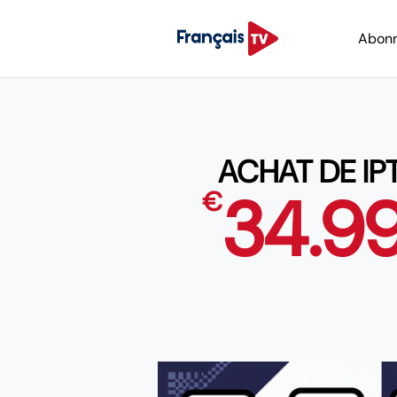
Abon
ACHAT DE IP
34.9
€