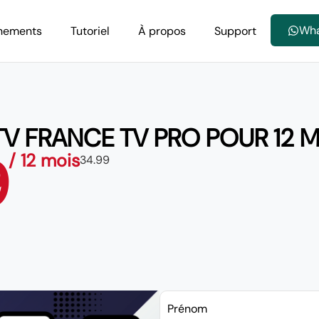
Wh
nements
Tutoriel
À propos
Support
TV FRANCE TV PRO POUR 12 M
9
/ 12 mois
34.99
Prénom