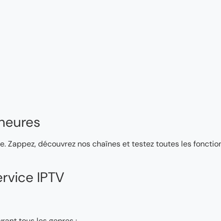
heures
e. Zappez, découvrez nos chaînes et testez toutes les fonction
rvice IPTV
rant tous les genres :