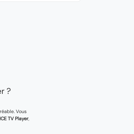
er ?
gréable. Vous
CE TV Player
,