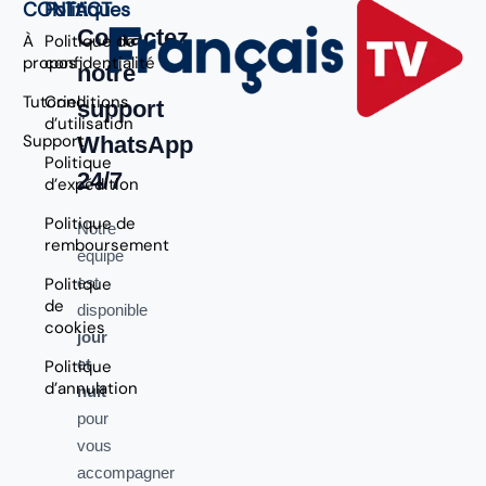
CONTACT
Politiques
Contactez
À
Politique de
propos
confidentialité
notre
Tutoriel
Conditions
support
d’utilisation
Support
WhatsApp
Politique
24/7
d’expédition
Politique de
Notre
remboursement
équipe
Politique
est
de
disponible
cookies
jour
et
Politique
d’annulation
nuit
pour
vous
accompagner