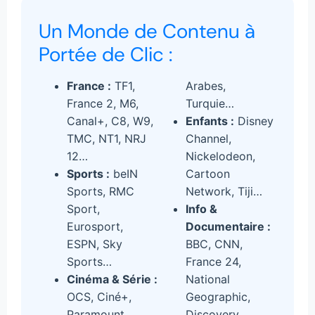
Un Monde de Contenu à
Portée de Clic :
France :
TF1,
Arabes,
France 2, M6,
Turquie…
Canal+, C8, W9,
Enfants :
Disney
TMC, NT1, NRJ
Channel,
12…
Nickelodeon,
Sports :
beIN
Cartoon
Sports, RMC
Network, Tiji…
Sport,
Info &
Eurosport,
Documentaire :
ESPN, Sky
BBC, CNN,
Sports…
France 24,
Cinéma & Série :
National
OCS, Ciné+,
Geographic,
Paramount,
Discovery…