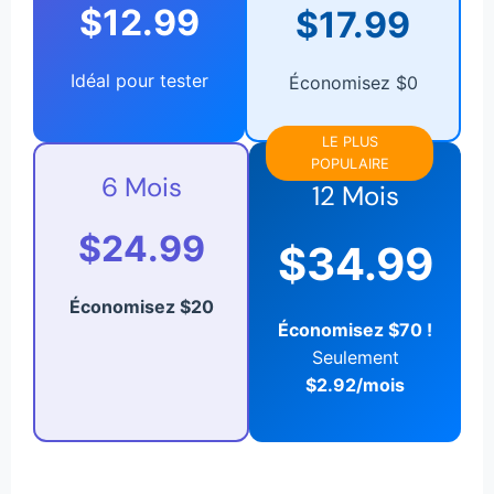
$12.99
$17.99
Idéal pour tester
Économisez $0
LE PLUS
POPULAIRE
6 Mois
12 Mois
$24.99
$34.99
Économisez $20
Économisez $70 !
Seulement
$2.92/mois