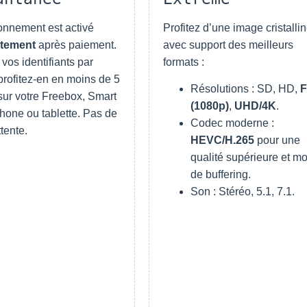
onnement est activé
Profitez d’une image cristalli
tement
après paiement.
avec support des meilleurs
vos identifiants par
formats :
profitez-en en moins de 5
Résolutions : SD, HD,
sur votre Freebox, Smart
(1080p)
,
UHD/4K
.
phone ou tablette. Pas de
Codec moderne :
ttente.
HEVC/H.265
pour une
qualité supérieure et m
de buffering.
Son : Stéréo, 5.1, 7.1.