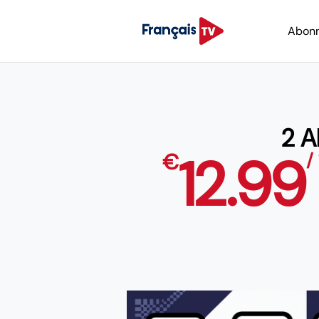
Abon
2 
12.99
€
/