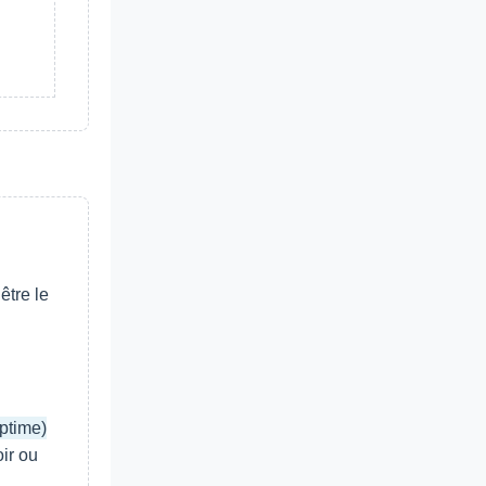
être le
uptime)
oir ou