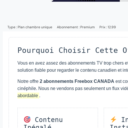
Type :
Plan chambre unique
Abonnement :
Premium
Prix : 12.99
Pourquoi Choisir Cette O
Vous en avez assez des abonnements TV trop chers et
solution fiable pour regarder le contenu canadien et in
Notre offre
2 abonnements Freebox CANADA
est con
cinéphile. Nous ne vendons pas seulement un flux vid
abordable
.
Contenu
In
Inégalé
Inst