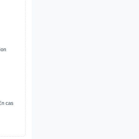
ion
 En cas