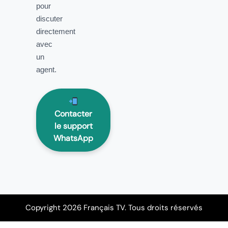
pour
discuter
directement
avec
un
agent.
Contacter
le support
WhatsApp
Copyright 2026 Français TV. Tous droits réservés