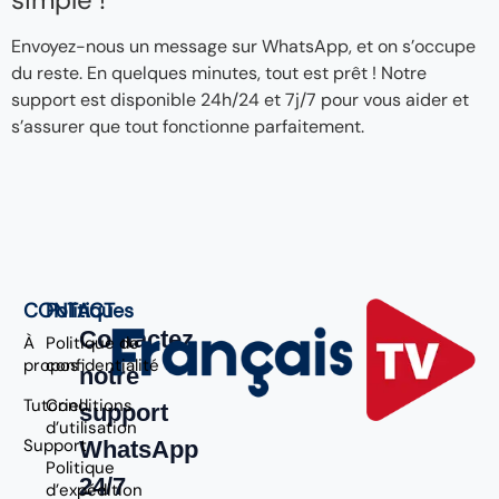
Envoyez-nous un message sur WhatsApp, et on s’occupe
du reste. En quelques minutes, tout est prêt ! Notre
support est disponible 24h/24 et 7j/7 pour vous aider et
s’assurer que tout fonctionne parfaitement.
CONTACT
Politiques
Contactez
À
Politique de
propos
confidentialité
notre
Tutoriel
Conditions
support
d’utilisation
Support
WhatsApp
Politique
24/7
d’expédition