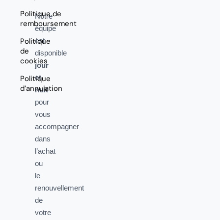
Politique de
Notre
remboursement
équipe
Politique
est
de
disponible
cookies
jour
et
Politique
d’annulation
nuit
pour
vous
accompagner
dans
l’achat
ou
le
renouvellement
de
votre