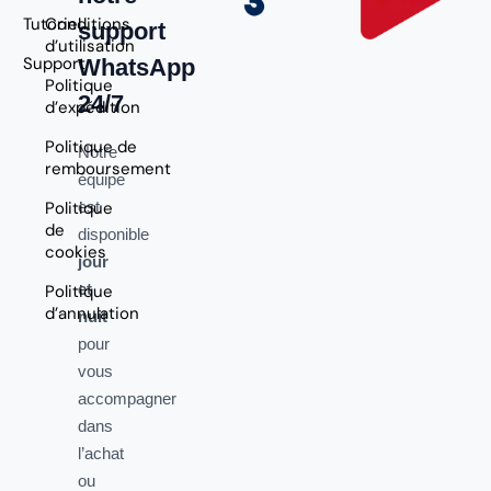
Tutoriel
Conditions
support
d’utilisation
Support
WhatsApp
Politique
24/7
d’expédition
Politique de
Notre
remboursement
équipe
Politique
est
de
disponible
cookies
jour
et
Politique
d’annulation
nuit
pour
vous
accompagner
dans
l’achat
ou