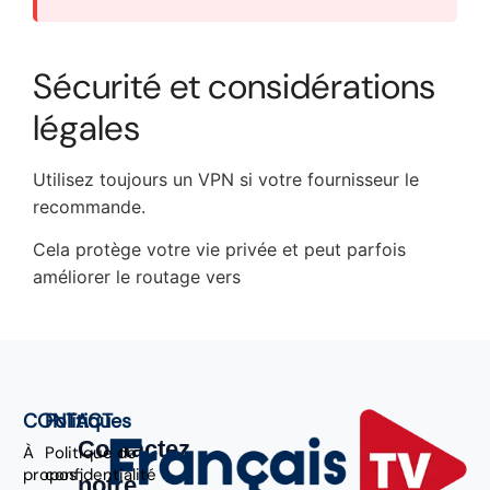
Sécurité et considérations
légales
Utilisez toujours un VPN si votre fournisseur le
recommande.
Cela protège votre vie privée et peut parfois
améliorer le routage vers
CONTACT
Politiques
Contactez
À
Politique de
propos
confidentialité
notre